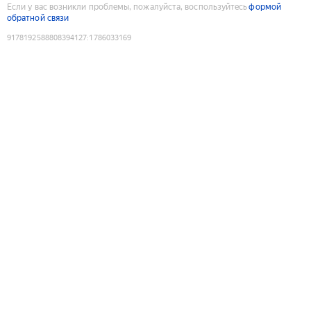
Если у вас возникли проблемы, пожалуйста, воспользуйтесь
формой
обратной связи
9178192588808394127
:
1786033169