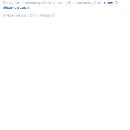
Если у вас возникли проблемы, пожалуйста, воспользуйтесь
формой
обратной связи
9175054448406194704
:
1785986407