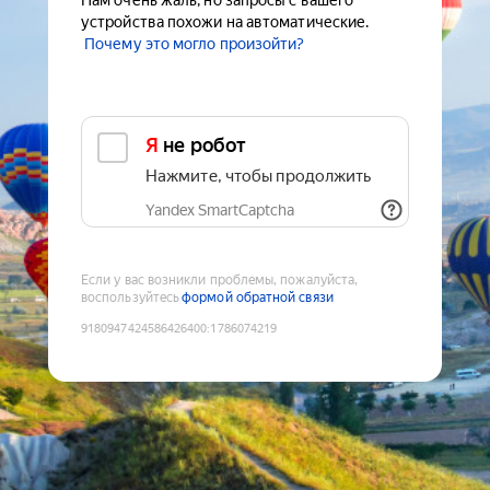
Нам очень жаль, но запросы с вашего
устройства похожи на автоматические.
Почему это могло произойти?
Я не робот
Нажмите, чтобы продолжить
Yandex SmartCaptcha
Если у вас возникли проблемы, пожалуйста,
воспользуйтесь
формой обратной связи
9180947424586426400
:
1786074219