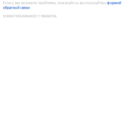
Если у вас возникли проблемы, пожалуйста, воспользуйтесь
формой
обратной связи
9180607655494949257
:
1786069156