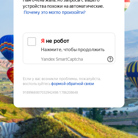
Нам очень жаль, но запросы с вашего
устройства похожи на автоматические.
Почему это могло произойти?
Я не робот
Нажмите, чтобы продолжить
Yandex SmartCaptcha
Если у вас возникли проблемы, пожалуйста,
воспользуйтесь
формой обратной связи
9189968807032942498
:
1786208648