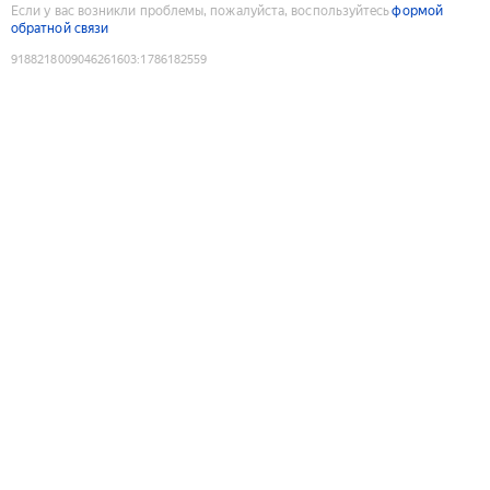
Если у вас возникли проблемы, пожалуйста, воспользуйтесь
формой
обратной связи
9188218009046261603
:
1786182559