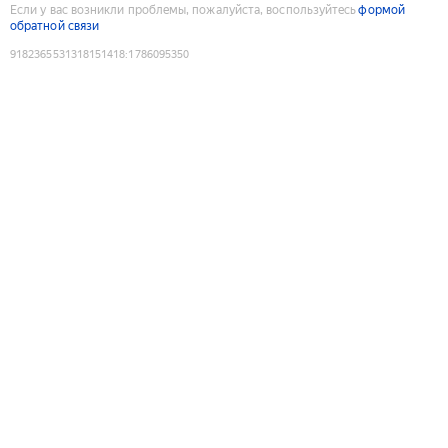
Если у вас возникли проблемы, пожалуйста, воспользуйтесь
формой
обратной связи
9182365531318151418
:
1786095350