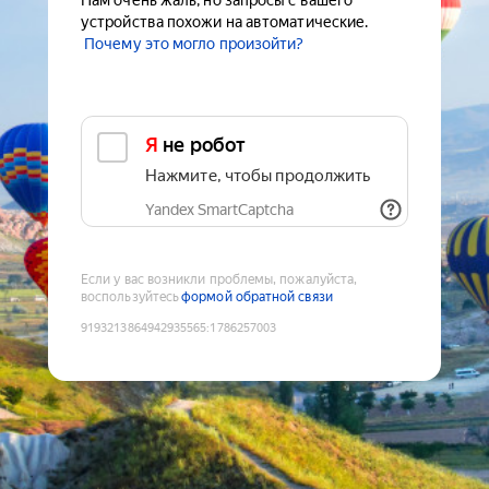
Нам очень жаль, но запросы с вашего
устройства похожи на автоматические.
Почему это могло произойти?
Я не робот
Нажмите, чтобы продолжить
Yandex SmartCaptcha
Если у вас возникли проблемы, пожалуйста,
воспользуйтесь
формой обратной связи
9193213864942935565
:
1786257003