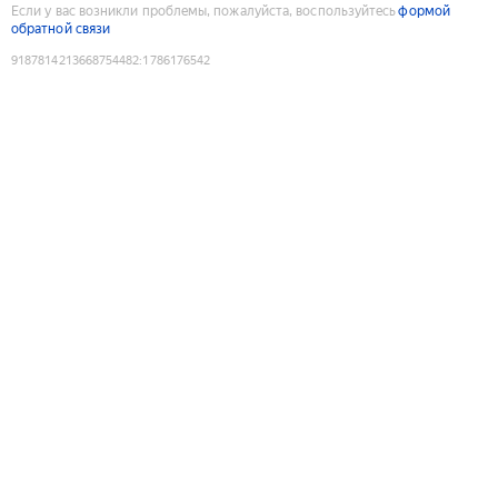
Если у вас возникли проблемы, пожалуйста, воспользуйтесь
формой
обратной связи
9187814213668754482
:
1786176542