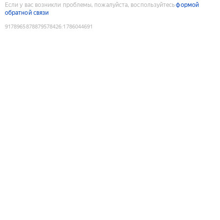
Если у вас возникли проблемы, пожалуйста, воспользуйтесь
формой
обратной связи
9178965878879578426
:
1786044691