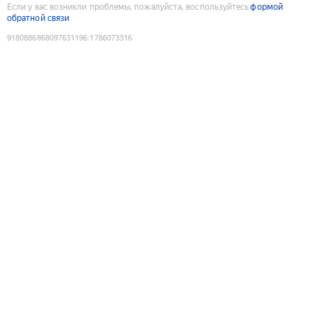
Если у вас возникли проблемы, пожалуйста, воспользуйтесь
формой
обратной связи
9180886868097631196
:
1786073316