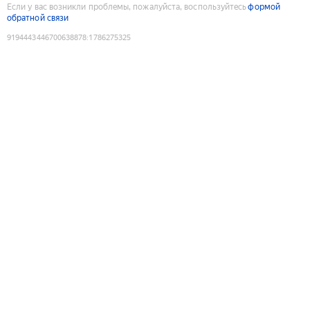
Если у вас возникли проблемы, пожалуйста, воспользуйтесь
формой
обратной связи
9194443446700638878
:
1786275325