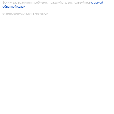
Если у вас возникли проблемы, пожалуйста, воспользуйтесь
формой
обратной связи
9189302996973013271
:
1786198727