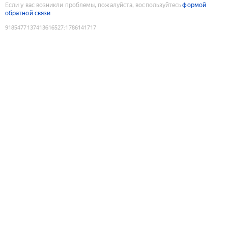
Если у вас возникли проблемы, пожалуйста, воспользуйтесь
формой
обратной связи
9185477137413616527
:
1786141717