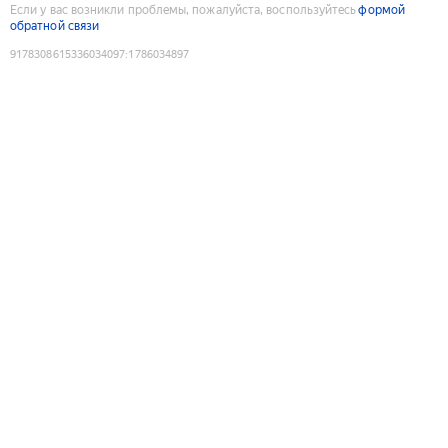
Если у вас возникли проблемы, пожалуйста, воспользуйтесь
формой
обратной связи
9178308615336034097
:
1786034897