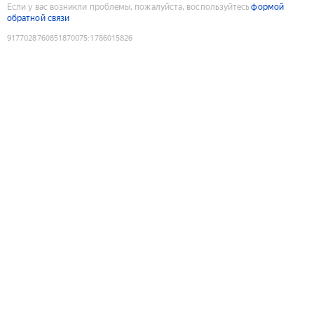
Если у вас возникли проблемы, пожалуйста, воспользуйтесь
формой
обратной связи
9177028760851870075
:
1786015826