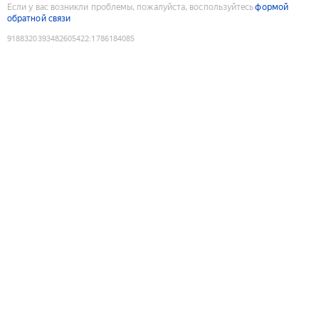
Если у вас возникли проблемы, пожалуйста, воспользуйтесь
формой
обратной связи
9188320393482605422
:
1786184085