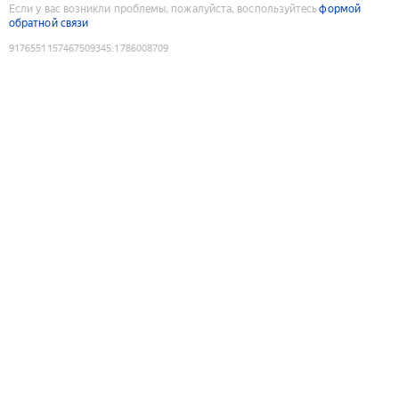
Если у вас возникли проблемы, пожалуйста, воспользуйтесь
формой
обратной связи
9176551157467509345
:
1786008709