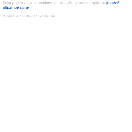
Если у вас возникли проблемы, пожалуйста, воспользуйтесь
формой
обратной связи
9174392767353365837
:
1785976547