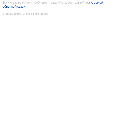
Если у вас возникли проблемы, пожалуйста, воспользуйтесь
формой
обратной связи
9188482398977971454
:
1786186499