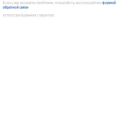
Если у вас возникли проблемы, пожалуйста, воспользуйтесь
формой
обратной связи
9179157354763994449
:
1786047545