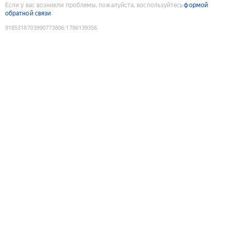
Если у вас возникли проблемы, пожалуйста, воспользуйтесь
формой
обратной связи
9185318703990773806
:
1786139356