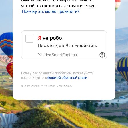
Нам очень жаль, но запросы с вашего
устройства похожи на автоматические.
Почему это могло произойти?
Я не робот
Нажмите, чтобы продолжить
Yandex SmartCaptcha
Если у вас возникли проблемы, пожалуйста,
воспользуйтесь
формой обратной связи
9184918949974951038
:
1786133399