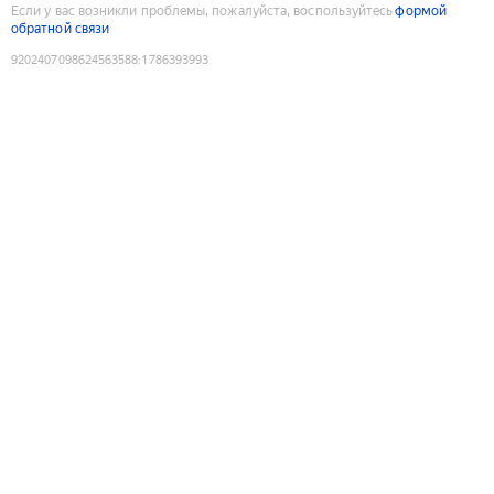
Если у вас возникли проблемы, пожалуйста, воспользуйтесь
формой
обратной связи
9202407098624563588
:
1786393993