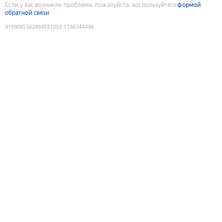
Если у вас возникли проблемы, пожалуйста, воспользуйтесь
формой
обратной связи
9199085562984551055
:
1786344498