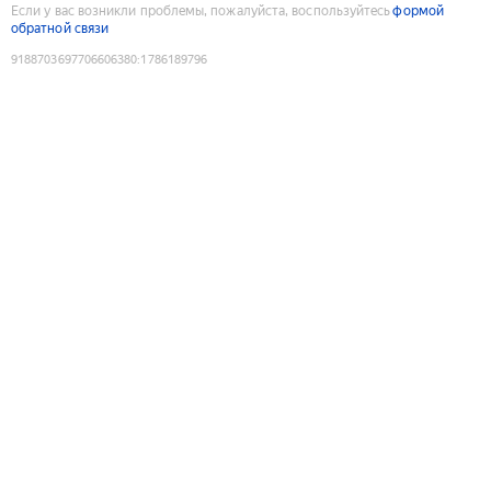
Если у вас возникли проблемы, пожалуйста, воспользуйтесь
формой
обратной связи
9188703697706606380
:
1786189796