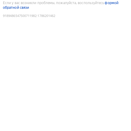
Если у вас возникли проблемы, пожалуйста, воспользуйтесь
формой
обратной связи
9189486547500711982
:
1786201462