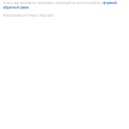
Если у вас возникли проблемы, пожалуйста, воспользуйтесь
формой
обратной связи
9190316648314111958
:
1786213831