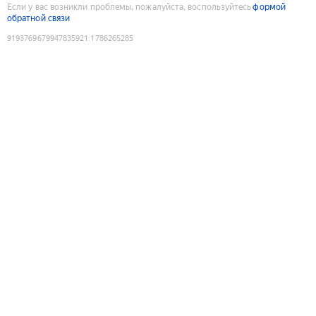
Если у вас возникли проблемы, пожалуйста, воспользуйтесь
формой
обратной связи
9193769679947835921
:
1786265285