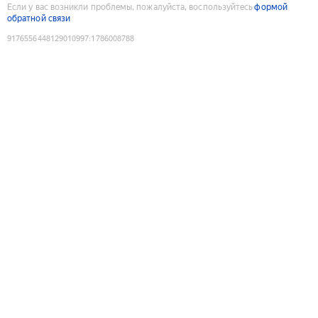
Если у вас возникли проблемы, пожалуйста, воспользуйтесь
формой
обратной связи
9176556448129010997
:
1786008788