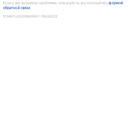
Если у вас возникли проблемы, пожалуйста, воспользуйтесь
формой
обратной связи
9194975420209060909
:
1786283252