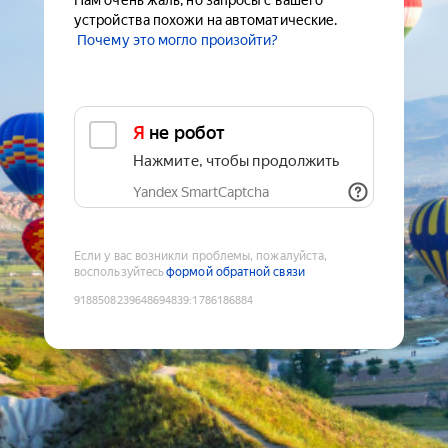
Нам очень жаль, но запросы с вашего
устройства похожи на автоматические.
Почему это могло произойти?
Я не робот
Нажмите, чтобы продолжить
Yandex SmartCaptcha
Если у вас возникли проблемы, пожалуйста,
воспользуйтесь
формой обратной связи
9188508239648694839
:
1786186884