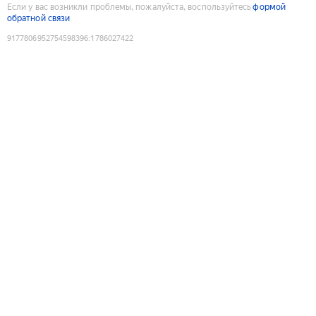
Если у вас возникли проблемы, пожалуйста, воспользуйтесь
формой
обратной связи
9177806952754598396
:
1786027422