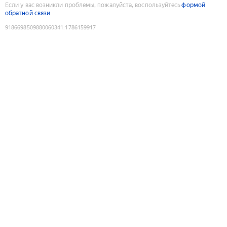
Если у вас возникли проблемы, пожалуйста, воспользуйтесь
формой
обратной связи
9186698509880060341
:
1786159917