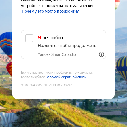
Нам очень жаль, но запросы с вашего
устройства похожи на автоматические.
Почему это могло произойти?
Я не робот
Нажмите, чтобы продолжить
Yandex SmartCaptcha
Если у вас возникли проблемы, пожалуйста,
воспользуйтесь
формой обратной связи
9178536438856300210
:
1786038292