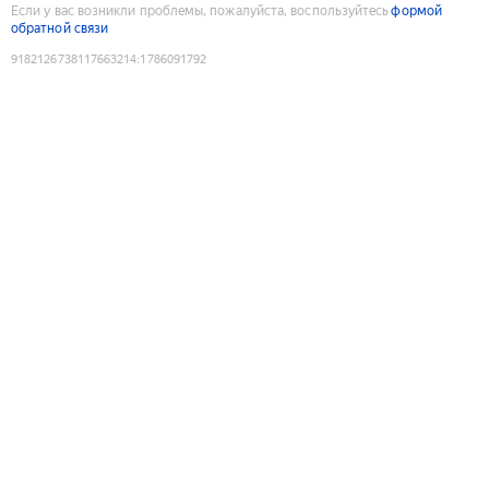
Если у вас возникли проблемы, пожалуйста, воспользуйтесь
формой
обратной связи
9182126738117663214
:
1786091792