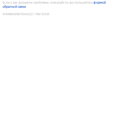
Если у вас возникли проблемы, пожалуйста, воспользуйтесь
формой
обратной связи
9184860608079342322
:
1786132530