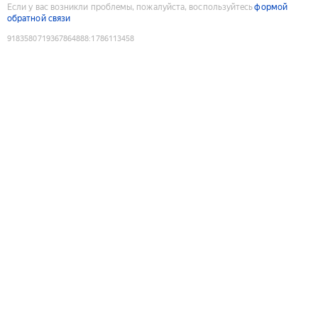
Если у вас возникли проблемы, пожалуйста, воспользуйтесь
формой
обратной связи
9183580719367864888
:
1786113458