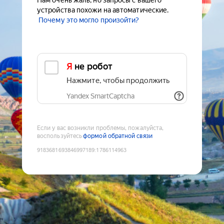
Нам очень жаль, но запросы с вашего
устройства похожи на автоматические.
Почему это могло произойти?
Я не робот
Нажмите, чтобы продолжить
Yandex SmartCaptcha
Если у вас возникли проблемы, пожалуйста,
воспользуйтесь
формой обратной связи
9183681693846997189
:
1786114963