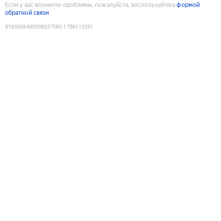
Если у вас возникли проблемы, пожалуйста, воспользуйтесь
формой
обратной связи
9183569495008937560
:
1786113291