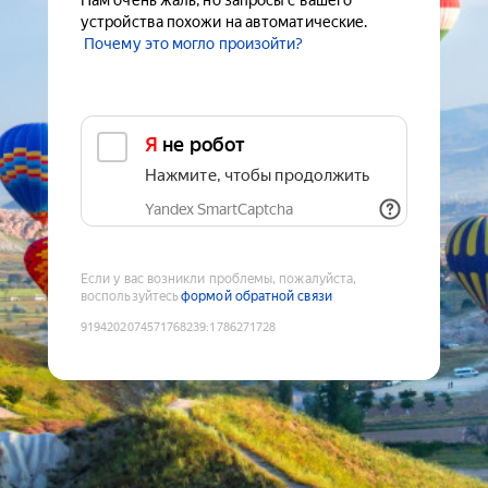
Нам очень жаль, но запросы с вашего
устройства похожи на автоматические.
Почему это могло произойти?
Я не робот
Нажмите, чтобы продолжить
Yandex SmartCaptcha
Если у вас возникли проблемы, пожалуйста,
воспользуйтесь
формой обратной связи
9194202074571768239
:
1786271728