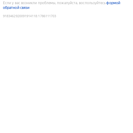
Если у вас возникли проблемы, пожалуйста, воспользуйтесь
формой
обратной связи
9183462920091914118
:
1786111703