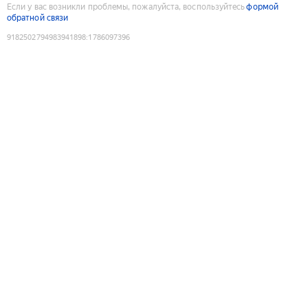
Если у вас возникли проблемы, пожалуйста, воспользуйтесь
формой
обратной связи
9182502794983941898
:
1786097396