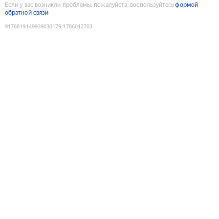
Если у вас возникли проблемы, пожалуйста, воспользуйтесь
формой
обратной связи
9176819149939030179
:
1786012703