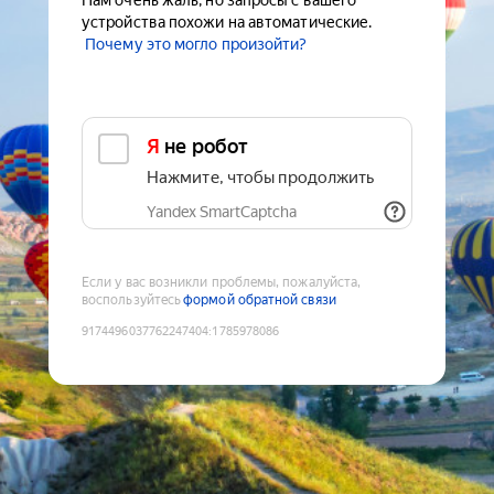
Нам очень жаль, но запросы с вашего
устройства похожи на автоматические.
Почему это могло произойти?
Я не робот
Нажмите, чтобы продолжить
Yandex SmartCaptcha
Если у вас возникли проблемы, пожалуйста,
воспользуйтесь
формой обратной связи
9174496037762247404
:
1785978086