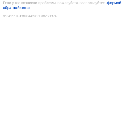
Если у вас возникли проблемы, пожалуйста, воспользуйтесь
формой
обратной связи
9184111951389844290
:
1786121374