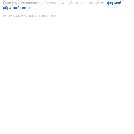
Если у вас возникли проблемы, пожалуйста, воспользуйтесь
формой
обратной связи
9181733446820316689
:
1786085931