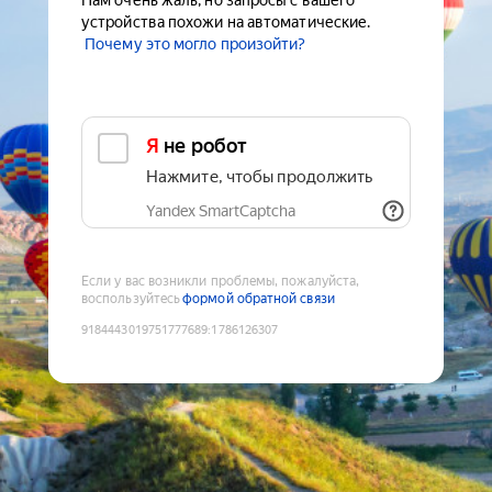
Нам очень жаль, но запросы с вашего
устройства похожи на автоматические.
Почему это могло произойти?
Я не робот
Нажмите, чтобы продолжить
Yandex SmartCaptcha
Если у вас возникли проблемы, пожалуйста,
воспользуйтесь
формой обратной связи
9184443019751777689
:
1786126307