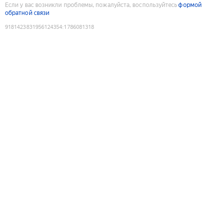
Если у вас возникли проблемы, пожалуйста, воспользуйтесь
формой
обратной связи
9181423831956124354
:
1786081318