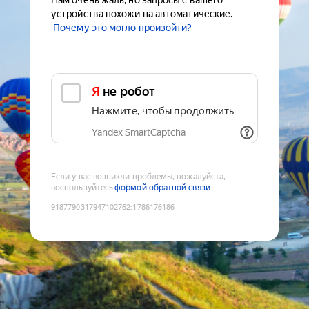
Нам очень жаль, но запросы с вашего
устройства похожи на автоматические.
Почему это могло произойти?
Я не робот
Нажмите, чтобы продолжить
Yandex SmartCaptcha
Если у вас возникли проблемы, пожалуйста,
воспользуйтесь
формой обратной связи
9187790317947102762
:
1786176186